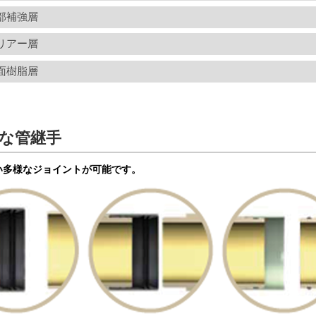
部補強層
リアー層
面樹脂層
な管継手
い多様なジョイントが可能です。