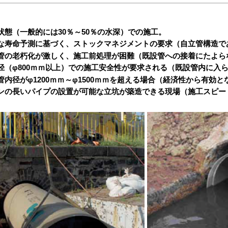
状態（一般的には30％～50％の水深）での施工。
な寿命予測に基づく、ストックマネジメントの要求（自立管構造で
管の老朽化が激しく、施工前処理が困難（既設管への接着にたよら
径（φ800ｍｍ以上）での施工安全性が要求される（既設管内に入
管内径がφ1200ｍｍ～φ1500ｍｍを超える場合（経済性から有効と
ンの長いパイプの設置が可能な立坑が築造できる現場（施工スピー