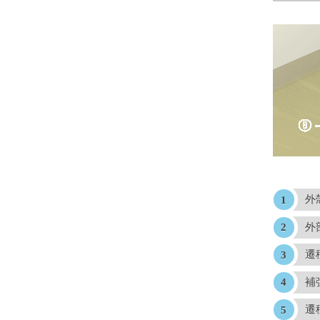
外
外
遷
補
遷