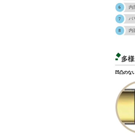
内
バ
内
多様
凹凸のな