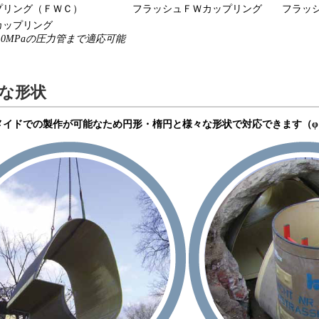
プリング（ＦＷＣ） フラッシュＦＷカップリング フラッシ
カップリング
.0MPaの圧力管まで適応可能
な形状
イドでの製作が可能なため円形・楕円と様々な形状で対応できます（φ150