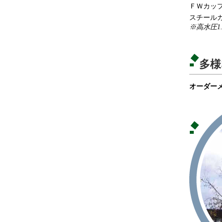
ＦＷカッ
スチール
※高水圧1
多様
オーダーメ