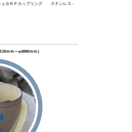
ュＧＲＰカップリング ステンレス・
ｍｍ～φ4000ｍｍ）