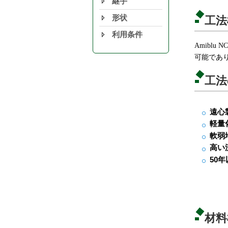
継手
形状
工法
利用条件
Amibl
可能であ
工法
遠心
軽量
軟弱
高い
50
材料