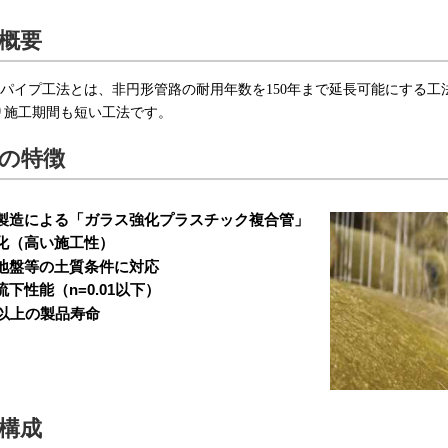
概要
u NCパイプ工法とは、非円形管路の耐用年数を150年まで延長可能にす
り施工期間も短い工法です。
の特徴
製造による「ガラス強化プラスチック複合管」
化（高い施工性）
地盤等の土質条件に対応
流下性能（n=0.01以下）
年以上の製品寿命
構成