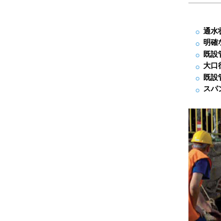
通水
明確
既設
大口
既設
スパ